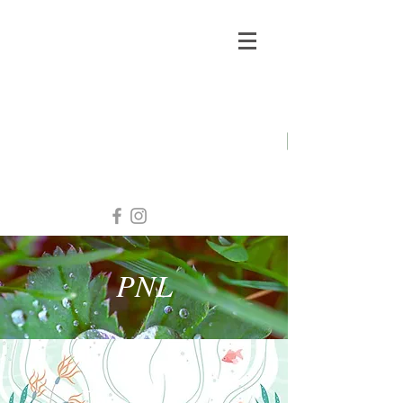
Morgane Genneret
Psychopraticienne
PNL